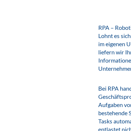
RPA – Roboti
Lohnt es sic
im eigenen U
liefern wir I
Informatione
Unternehmen 
Bei RPA hand
Geschäftspro
Aufgaben von
bestehende S
Tasks automa
entlastet nic