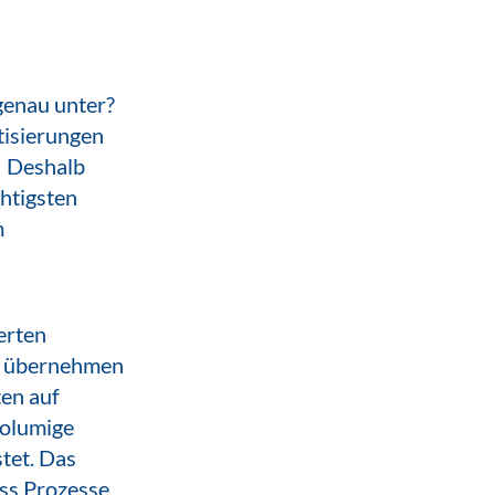
genau unter?
tisierungen
! Deshalb
chtigsten
m
erten
ts übernehmen
ten auf
volumige
tet. Das
ass Prozesse