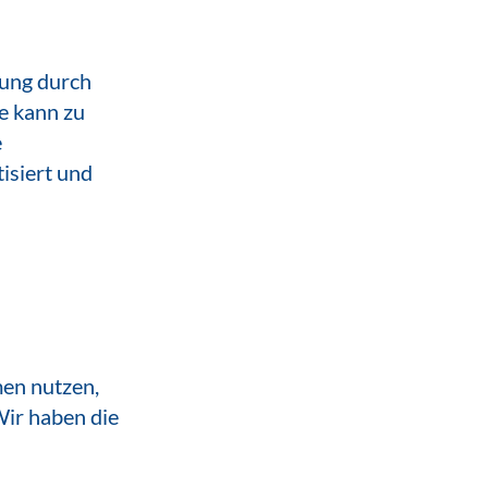
lung durch
ie kann zu
e
isiert und
men nutzen,
Wir haben die