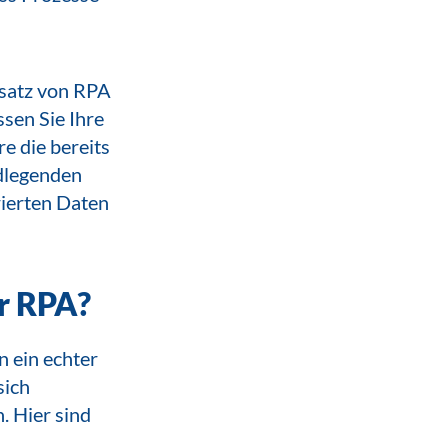
nsatz von RPA
sen Sie Ihre
e die bereits
ndlegenden
urierten Daten
r RPA?
 ein echter
sich
. Hier sind