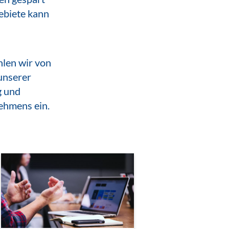
gebiete kann
hlen wir von
unserer
g und
ehmens ein.