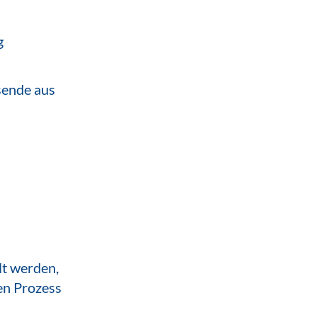
g
sende aus
lt werden,
den Prozess