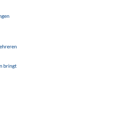
ngen
mehreren
n bringt