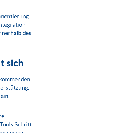
ementierung
ntegration
nnerhalb des
t sich
en kommenden
terstützung,
ein.
re
 Tools Schritt
ten gespart