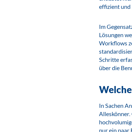
effizient un
Im Gegensatz
Lösungen wed
Workflows ze
standardisie
Schritte erfa
über die Ben
Welche 
In Sachen An
Alleskönner.
hochvolumige
nur ein paar 