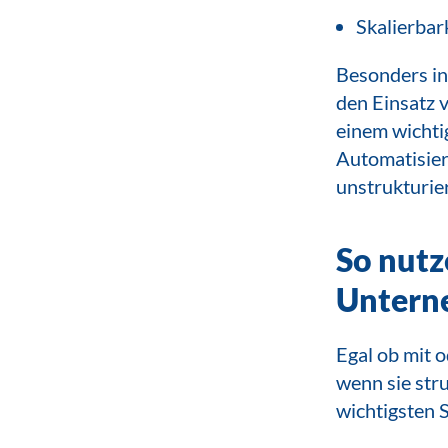
Skalierbark
Besonders in
den Einsatz v
einem wichti
Automatisier
unstrukturie
So nutz
Untern
Egal ob mit 
wenn sie str
wichtigsten 